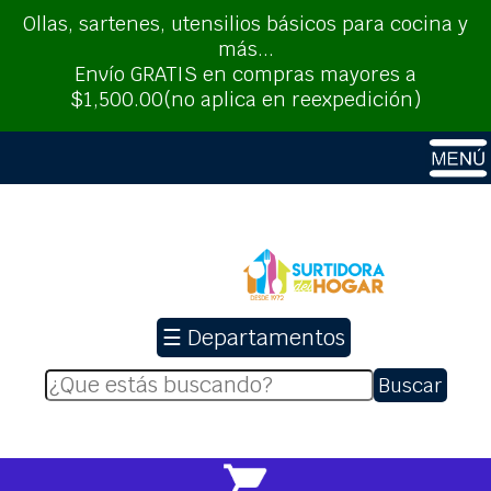
Ollas, sartenes, utensilios básicos para cocina y
más...
Envío GRATIS en compras mayores a
$1,500.00(no aplica en reexpedición)
☰ Departamentos
Buscar