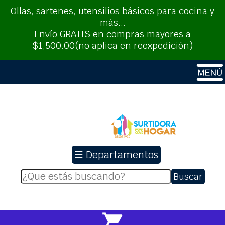
Ollas, sartenes, utensilios básicos para cocina y
más...
Envío GRATIS en compras mayores a
$1,500.00(no aplica en reexpedición)
☰ Departamentos
Buscar