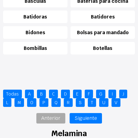
Basculas
Baterias para cocina
Batidoras
Batidores
Bidones
Bolsas para mandado
Bombillas
Botellas
Todas
A
B
C
D
E
F
G
I
J
L
M
O
P
Q
R
S
T
U
V
Anterior
Siguiente
Melamina