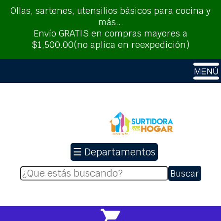
Ollas, sartenes, utensilios básicos para cocina y
más...
Envío GRATIS en compras mayores a
$1,500.00(no aplica en reexpedición)
☰ Departamentos
Buscar